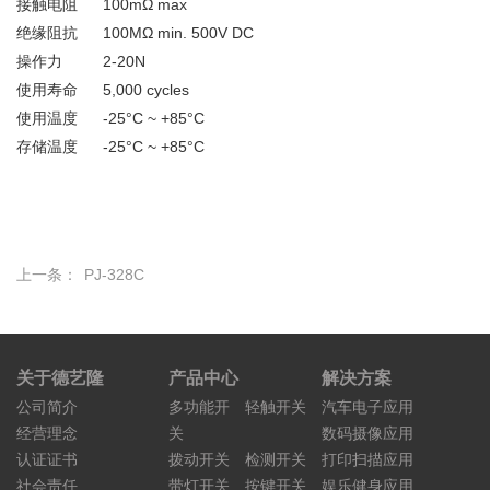
接触电阻
100mΩ max
绝缘阻抗
100MΩ min. 500V DC
操作力
2-20N
使用寿命
5,000 cycles
使用温度
-25°C ~ +85°C
存储温度
-25°C ~ +85°C
上一条：
PJ-328C
关于德艺隆
产品中心
解决方案
公司简介
多功能开
轻触开关
汽车电子应用
经营理念
关
数码摄像应用
认证证书
拨动开关
检测开关
打印扫描应用
社会责任
带灯开关
按键开关
娱乐健身应用