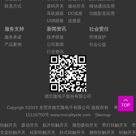
联系方式
拨码开关
微动开关
移动通信应用
耳机插座
DC插座
功能影音应用
USB插座
连接器
服务支持
新闻资讯
社会责任
服务承诺
技术研发
环境保护
产品案例
公司新闻
社会公益
行业资讯
德艺隆电子股份有限公司
Copyrigh ©2019 东莞市德艺隆电子有限公司 版权所有
粤ICP备
15116750号
www.moralityele.com
Sitemap
轻触开关
拨动开关
贴片轻触开关
微型拨动开关
带灯轻触开关
带
支架轻触开关
硅胶轻触开关
卧式轻触开关
侧按轻触开关
轻触开关