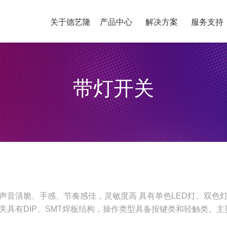
关于德艺隆
产品中心
解决方案
服务支持
带灯开关
声音清脆、手感、节奏感佳，灵敏度高 具有单色LED灯、双色
具有DIP、SMT焊板结构，操作类型具备按键类和轻触类。主要广泛