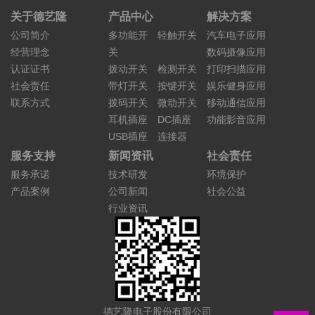
关于德艺隆
产品中心
解决方案
公司简介
多功能开
轻触开关
汽车电子应用
经营理念
关
数码摄像应用
认证证书
拨动开关
检测开关
打印扫描应用
社会责任
带灯开关
按键开关
娱乐健身应用
联系方式
拨码开关
微动开关
移动通信应用
耳机插座
DC插座
功能影音应用
USB插座
连接器
服务支持
新闻资讯
社会责任
服务承诺
技术研发
环境保护
产品案例
公司新闻
社会公益
行业资讯
德艺隆电子股份有限公司