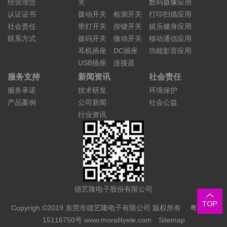
经营理念
关
数码摄像应用
认证证书
拨动开关
检测开关
打印扫描应用
社会责任
带灯开关
按键开关
娱乐健身应用
联系方式
拨码开关
微动开关
移动通信应用
耳机插座
DC插座
功能影音应用
USB插座
连接器
服务支持
新闻资讯
社会责任
服务承诺
技术研发
环境保护
产品案例
公司新闻
社会公益
行业资讯
德艺隆电子股份有限公司
Copyrigh ©2019 东莞市德艺隆电子有限公司 版权所有
粤ICP备
15116750号
www.moralityele.com
Sitemap