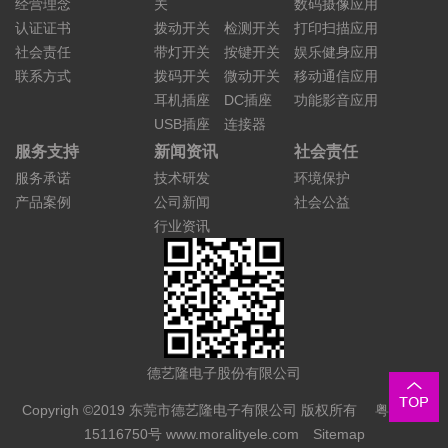
经营理念
关
数码摄像应用
认证证书
拨动开关
检测开关
打印扫描应用
社会责任
带灯开关
按键开关
娱乐健身应用
联系方式
拨码开关
微动开关
移动通信应用
耳机插座
DC插座
功能影音应用
USB插座
连接器
服务支持
新闻资讯
社会责任
服务承诺
技术研发
环境保护
产品案例
公司新闻
社会公益
行业资讯
德艺隆电子股份有限公司
Copyrigh ©2019 东莞市德艺隆电子有限公司 版权所有
粤ICP备
15116750号
www.moralityele.com
Sitemap