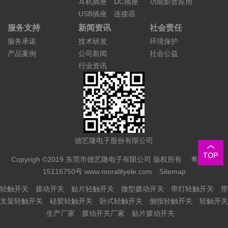
耳机插座
DC插座
功能影音应用
USB插座
连接器
服务支持
新闻资讯
社会责任
服务承诺
技术研发
环境保护
产品案例
公司新闻
社会公益
行业资讯
德艺隆电子股份有限公司
Copyrigh ©2019 东莞市德艺隆电子有限公司 版权所有
粤ICP备
15116750号
www.moralityele.com
Sitemap
轻触开关
拨动开关
贴片轻触开关
微型拨动开关
带灯轻触开关
带
支架轻触开关
硅胶轻触开关
卧式轻触开关
侧按轻触开关
轻触开关
生产厂家
拨动开关厂家
贴片拨动开关