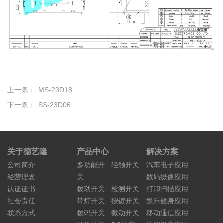
上一条：
MS-23D18
下一条：
SS-23D06
关于德艺隆
产品中心
解决方案
公司简介
多功能开
轻触开关
汽车电子应用
经营理念
关
数码摄像应用
认证证书
拨动开关
检测开关
打印扫描应用
社会责任
带灯开关
按键开关
娱乐健身应用
联系方式
拨码开关
微动开关
移动通信应用