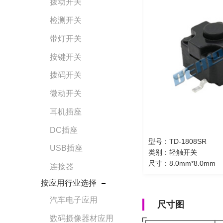
拨动开关
检测开关
带灯开关
按键开关
拨码开关
微动开关
耳机插座
DC插座
型号：TD-1808SR
USB插座
类别：轻触开关
尺寸：8.0mm*8.0mm
连接器
按应用行业选择
汽车电子应用
尺寸图
数码摄像器材应用